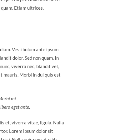
 quam. Etiam ultrices.
 diam. Vestibulum ante ipsum
landit dolor. Sed non quam. In
unc, viverra nec, blandit vel,
t mauris. Morbi in dui quis est
 Morbi mi.
libero eget ante.
s et, viverra vitae, ligula. Nulla
rtor. Lorem ipsum dolor sit
 nisi. Nulla quis sem at nibh