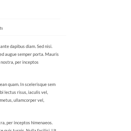
ts
 ante dapibus diam. Sed nisi.
 sed augue semper porta. Mauris
 nostra, per inceptos
enean quam. In scelerisque sem
 lectus risus, iaculis vel,
s metus, ullamcorper vel,
tra, per inceptos himenaeos.
quis turpis. Nulla facilisi. Ut