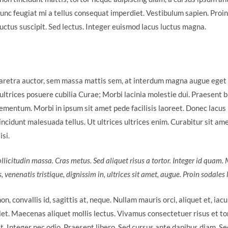
Nunc feugiat mi a tellus consequat imperdiet. Vestibulum sapien. Proin
uctus suscipit. Sed lectus. Integer euismod lacus luctus magna.
aretra auctor, sem massa mattis sem, at interdum magna augue eget
t ultrices posuere cubilia Curae; Morbi lacinia molestie dui. Praesent b
mentum. Morbi in ipsum sit amet pede facilisis laoreet. Donec lacus n
ncidunt malesuada tellus. Ut ultrices ultrices enim. Curabitur sit ame
isi.
ollicitudin massa. Cras metus. Sed aliquet risus a tortor. Integer id quam.
s, venenatis tristique, dignissim in, ultrices sit amet, augue. Proin sodales 
, convallis id, sagittis at, neque. Nullam mauris orci, aliquet et, iaculi
iet. Maecenas aliquet mollis lectus. Vivamus consectetuer risus et to
t. Integer nec odio. Praesent libero. Sed cursus ante dapibus diam. Sed