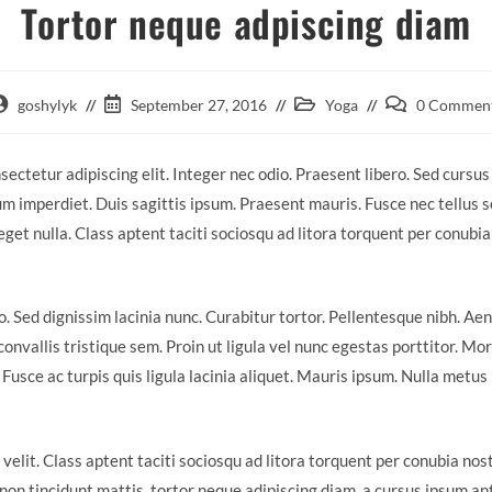
Tortor neque adpiscing diam
goshylyk
September 27, 2016
Yoga
0 Commen
ectetur adipiscing elit. Integer nec odio. Praesent libero. Sed cursus
m imperdiet. Duis sagittis ipsum. Praesent mauris. Fusce nec tellus
get nulla. Class aptent taciti sociosqu ad litora torquent per conubia
ro. Sed dignissim lacinia nunc. Curabitur tortor. Pellentesque nibh. A
nvallis tristique sem. Proin ut ligula vel nunc egestas porttitor. Morbi
. Fusce ac turpis quis ligula lacinia aliquet. Mauris ipsum. Nulla metu
lit. Class aptent taciti sociosqu ad litora torquent per conubia nos
non tincidunt mattis, tortor neque adipiscing diam, a cursus ipsum ante 