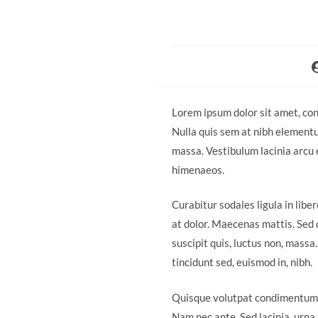
Lorem ipsum dolor sit amet, cons
Nulla quis sem at nibh elementu
massa. Vestibulum lacinia arcu e
himenaeos.
Curabitur sodales ligula in libe
at dolor. Maecenas mattis. Sed co
suscipit quis, luctus non, massa
tincidunt sed, euismod in, nibh.
Quisque volutpat condimentum ve
Nam nec ante. Sed lacinia, urna 