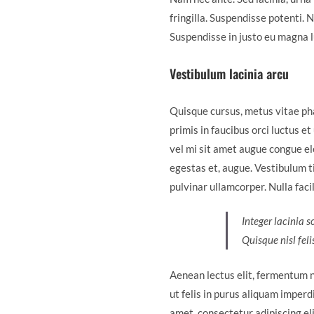
fringilla. Suspendisse potenti. 
Suspendisse in justo eu magna l
Vestibulum lacinia arcu
Quisque cursus, metus vitae ph
primis in faucibus orci luctus e
vel mi sit amet augue congue ele
egestas et, augue. Vestibulum ti
pulvinar ullamcorper. Nulla facil
Integer lacinia s
Quisque nisl feli
Aenean lectus elit, fermentum non
ut felis in purus aliquam imperd
amet, consectetur adipiscing eli