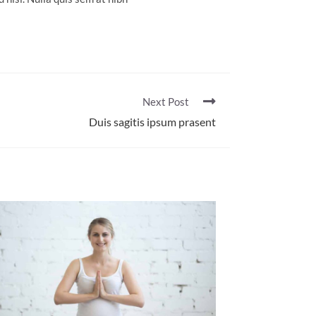
Next Post
Duis sagitis ipsum prasent