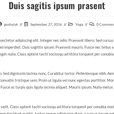
Duis sagitis ipsum prasent
goshylyk
September 27, 2016
Yoga
0 Commen
ectetur adipiscing elit. Integer nec odio. Praesent libero. Sed cursus
m imperdiet. Duis sagittis ipsum. Praesent mauris. Fusce nec tellus
get nulla. Class aptent taciti sociosqu ad litora torquent per conubia
ro. Sed dignissim lacinia nunc. Curabitur tortor. Pellentesque nibh. A
nvallis tristique sem. Proin ut ligula vel nunc egestas porttitor. Morbi
. Fusce ac turpis quis ligula lacinia aliquet. Mauris ipsum. Nulla metu
lit. Class aptent taciti sociosqu ad litora torquent per conubia nos
non tincidunt mattis, tortor neque adipiscing diam, a cursus ipsum ante 