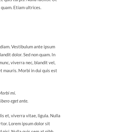
 quam. Etiam ultrices.
 diam. Vestibulum ante ipsum
landit dolor. Sed non quam. In
unc, viverra nec, blandit vel,
t mauris. Morbi in dui quis est
 Morbi mi.
libero eget ante.
s et, viverra vitae, ligula. Nulla
rtor. Lorem ipsum dolor sit
 nisi. Nulla quis sem at nibh