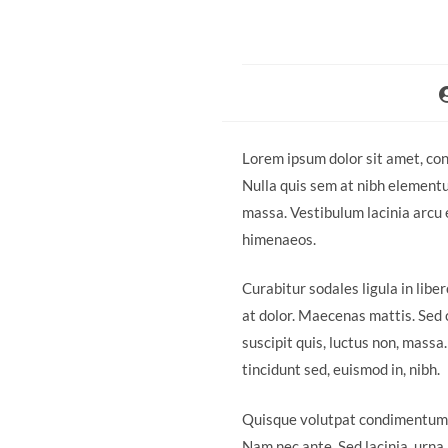
Lorem ipsum dolor sit amet, cons
Nulla quis sem at nibh elementu
massa. Vestibulum lacinia arcu e
himenaeos.
Curabitur sodales ligula in libe
at dolor. Maecenas mattis. Sed co
suscipit quis, luctus non, massa
tincidunt sed, euismod in, nibh.
Quisque volutpat condimentum ve
Nam nec ante. Sed lacinia, urna 