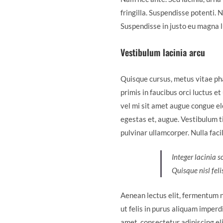
fringilla. Suspendisse potenti. 
Suspendisse in justo eu magna l
Vestibulum lacinia arcu
Quisque cursus, metus vitae ph
primis in faucibus orci luctus e
vel mi sit amet augue congue ele
egestas et, augue. Vestibulum ti
pulvinar ullamcorper. Nulla facil
Integer lacinia s
Quisque nisl feli
Aenean lectus elit, fermentum non
ut felis in purus aliquam imperd
amet, consectetur adipiscing eli