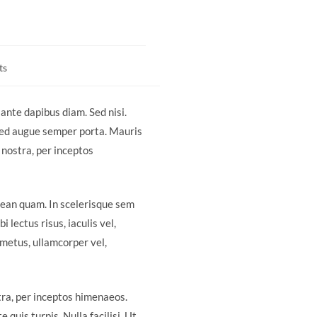
ts
 ante dapibus diam. Sed nisi.
 sed augue semper porta. Mauris
 nostra, per inceptos
enean quam. In scelerisque sem
 lectus risus, iaculis vel,
s metus, ullamcorper vel,
tra, per inceptos himenaeos.
quis turpis. Nulla facilisi. Ut