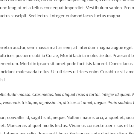
Nunc feugiat mi a tellus consequat imperdiet. Vestibulum sapien. Proin
uctus suscipit. Sed lectus. Integer euismod lacus luctus magna.
aretra auctor, sem massa mattis sem, at interdum magna augue eget
t ultrices posuere cubilia Curae; Morbi lacinia molestie dui. Praesent b
mentum. Morbi in ipsum sit amet pede facilisis laoreet. Donec lacus n
ncidunt malesuada tellus. Ut ultrices ultrices enim. Curabitur sit ame
isi.
ollicitudin massa. Cras metus. Sed aliquet risus a tortor. Integer id quam.
s, venenatis tristique, dignissim in, ultrices sit amet, augue. Proin sodales 
, convallis id, sagittis at, neque. Nullam mauris orci, aliquet et, iaculi
iet. Maecenas aliquet mollis lectus. Vivamus consectetuer risus et to
t. Integer nec odio. Praesent libero. Sed cursus ante dapibus diam. Sed