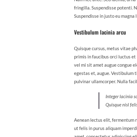
fringilla. Suspendisse potenti. 
Suspendisse in justo eu magna l
Vestibulum lacinia arcu
Quisque cursus, metus vitae ph
primis in faucibus orci luctus e
vel mi sit amet augue congue ele
egestas et, augue. Vestibulum ti
pulvinar ullamcorper. Nulla facil
Integer lacinia s
Quisque nisl feli
Aenean lectus elit, fermentum non
ut felis in purus aliquam imperd
amet, consectetur adipiscing eli