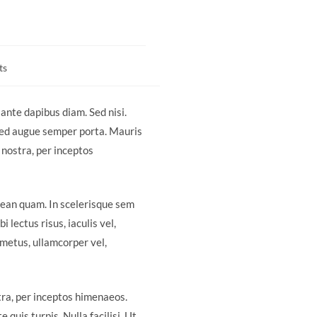
ts
 ante dapibus diam. Sed nisi.
 sed augue semper porta. Mauris
 nostra, per inceptos
enean quam. In scelerisque sem
 lectus risus, iaculis vel,
s metus, ullamcorper vel,
tra, per inceptos himenaeos.
quis turpis. Nulla facilisi. Ut