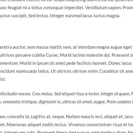
Nunc feugiat mi a tellus consequat imperdiet. Vestibulum sapien. Proin
uctus suscipit. Sed lectus. Integer euismod lacus luctus magna.
aretra auctor, sem massa mattis sem, at interdum magna augue eget
t ultrices posuere cubilia Curae; Morbi lacinia molestie dui. Praesent b
mentum. Morbi in ipsum sit amet pede facilisis laoreet. Donec lacus n
ncidunt malesuada tellus. Ut ultrices ultrices enim. Curabitur sit ame
isi.
ollicitudin massa. Cras metus. Sed aliquet risus a tortor. Integer id quam.
s, venenatis tristique, dignissim in, ultrices sit amet, augue. Proin sodales 
, convallis id, sagittis at, neque. Nullam mauris orci, aliquet et, iaculi
iet. Maecenas aliquet mollis lectus. Vivamus consectetuer risus et to
t. Integer nec odio. Praesent libero. Sed cursus ante dapibus diam. Sed