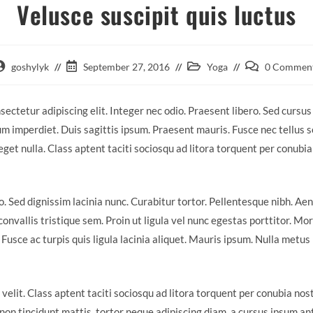
Velusce suscipit quis luctus
goshylyk
September 27, 2016
Yoga
0 Commen
ectetur adipiscing elit. Integer nec odio. Praesent libero. Sed cursus
m imperdiet. Duis sagittis ipsum. Praesent mauris. Fusce nec tellus
get nulla. Class aptent taciti sociosqu ad litora torquent per conubia
ro. Sed dignissim lacinia nunc. Curabitur tortor. Pellentesque nibh. A
nvallis tristique sem. Proin ut ligula vel nunc egestas porttitor. Morbi
. Fusce ac turpis quis ligula lacinia aliquet. Mauris ipsum. Nulla metu
lit. Class aptent taciti sociosqu ad litora torquent per conubia nos
non tincidunt mattis, tortor neque adipiscing diam, a cursus ipsum ante 