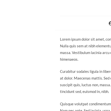
Lorem ipsum dolor sit amet, cons
Nulla quis sem at nibh elementu
massa. Vestibulum lacinia arcu e
himenaeos.
Curabitur sodales ligula in libe
at dolor. Maecenas mattis. Sed co
suscipit quis, luctus non, massa
tincidunt sed, euismod in, nibh.
Quisque volutpat condimentum ve
Nam nec ante. Sed lacinia, urna 