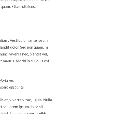
 quam. Etiam ultrices.
 diam. Vestibulum ante ipsum
landit dolor. Sed non quam. In
unc, viverra nec, blandit vel,
t mauris. Morbi in dui quis est
 Morbi mi.
libero eget ante.
s et, viverra vitae, ligula. Nulla
rtor. Lorem ipsum dolor sit
 nisi. Nulla quis sem at nibh